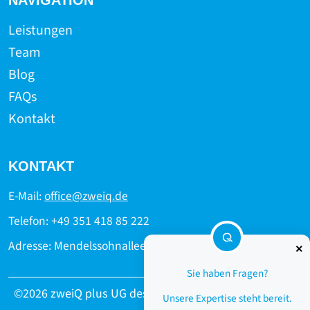
NAVIGATION
Leistungen
Team
Blog
FAQs
Kontakt
KONTAKT
E-Mail:
office@zweiq.de
Telefon: +49 351 418 85 222
Adresse: Mendelssohnallee 6 | 01309 Dresden
×
Sie haben Fragen?
©2026 zweiQ plus UG design by
Tempus
Unsere Expertise steht bereit.